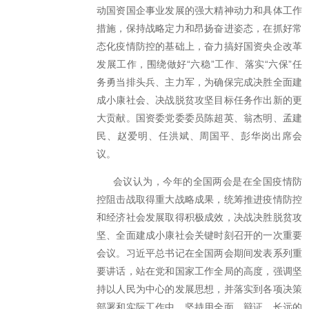
动国资国企事业发展的强大精神动力和具体工作
措施，保持战略定力和昂扬奋进姿态，在抓好常
态化疫情防控的基础上，奋力搞好国资央企改革
发展工作，围绕做好“六稳”工作、落实“六保”任
务勇当排头兵、主力军，为确保完成决胜全面建
成小康社会、决战脱贫攻坚目标任务作出新的更
大贡献。国资委党委委员陈超英、翁杰明、孟建
民、赵爱明、任洪斌、周国平、彭华岗出席会
议。
会议认为，今年的全国两会是在全国疫情防
控阻击战取得重大战略成果，统筹推进疫情防控
和经济社会发展取得积极成效，决战决胜脱贫攻
坚、全面建成小康社会关键时刻召开的一次重要
会议。习近平总书记在全国两会期间发表系列重
要讲话，站在党和国家工作全局的高度，强调坚
持以人民为中心的发展思想，并落实到各项决策
部署和实际工作中，坚持用全面、辩证、长远的